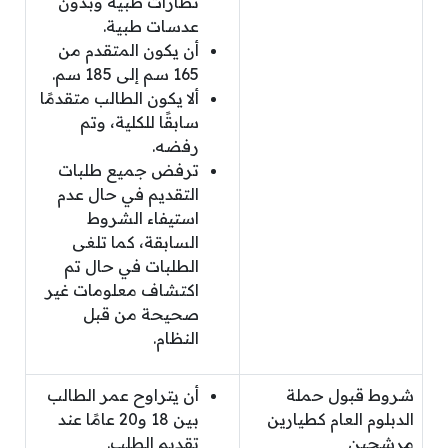
نظارات طبية وبدون
عدسات طبية.
أن يكون المتقدم من
165 سم إلى 185 سم.
ألا يكون الطالب متقدمًا
سابقًا للكلية، وتم
رفضه.
ترفض جميع طلبات
التقديم في حال عدم
استيفاء الشروط
السابقة، كما تلغى
الطلبات في حال تم
اكتشاف معلومات غير
صحيحة من قبل
النظام.
شروط قبول حملة
أن يتراوح عمر الطالب
الدبلوم العام كطيارين
بين 18 و20 عامًا عند
مرشحين
تقديم الطلب.