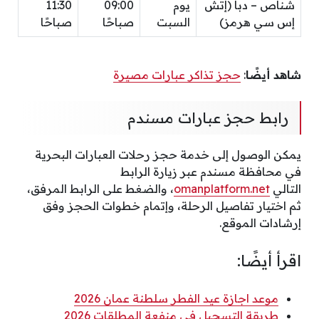
شناص – دبا (إتش
يوم
09:00
11:30
إس سي هرمز)
السبت
صباحًا
صباحًا
شاهد أيضًا
:
حجز تذاكر عبارات مصيرة
رابط حجز عبارات مسندم
يمكن الوصول إلى خدمة حجز رحلات العبارات البحرية
في محافظة مسندم عبر زيارة الرابط
التالي
omanplatform.net
، والضغط على الرابط المرفق،
ثم اختيار تفاصيل الرحلة، وإتمام خطوات الحجز وفق
إرشادات الموقع.
اقرأ أيضًا:
موعد اجازة عيد الفطر سلطنة عمان 2026
طريقة التسجيل في منفعة المطلقات 2026