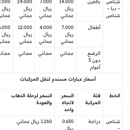
شناص
بالغين
14.000
7.000
24.000
2.000
– دبا –
ريال
ريال
ريال
ريال
شناص
عماني
عماني
عماني
عمان
أطفال
7.000
4.000
12.000
6.000
ريال
ريال
ريال
ريال
عماني
عماني
عماني
عمان
الرضع
مجاني
مجاني
مجاني
مجان
دون 3
أعوام
أسعار عبارات مسندم لنقل المركبات
الخط
فئة
السعر
السعر لرحلة الذهاب
المركبة
لاتجاه
والعودة
واحد
شناص
دراجة
0.630
1.260 ريال عماني
–
ريال