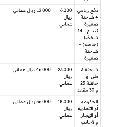
دفع رباعي
6.000
12.000 ريال عماني
+ شاحنة
ريال
صغيرة
عماني
تتسع لـ 14
شخصًا
(خاصة) +
شاحنة
صغيرة
شاحنة 3
23.000
46.000 ريال عماني
طن أو
ريال
حافلة 25
عماني
و 30 مقعد
الحكومة
18.000
36.000 ريال عماني
أو التجارية
ريال
أو الإيجار
عماني
والأجانب