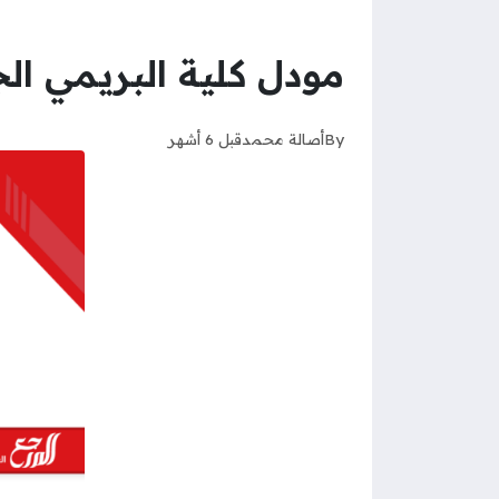
مودل كلية البريمي الجامعية BUC Moodle 
By
أصالة محمد
قبل 6 أشهر