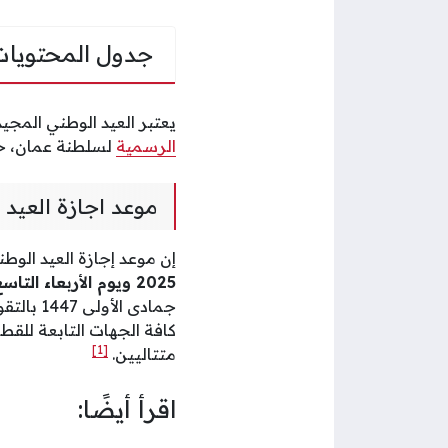
جدول المحتويات
يعتبر العيد الوطني المجي
الرسمية
لسلطنة عمان، حي
موعد اجازة العيد 
إن موعد إجازة العيد الوطني 
2025 ويوم الأربعاء التاسع عشر من شهر نوفمبر/تشرين الثاني 2025 بالتقويم الميلادي
جمادى الأولى 1447 بالتقويم الهجري
كافة الجهات التابعة للقط
[1]
متتاليين.
اقرأ أيضًا: