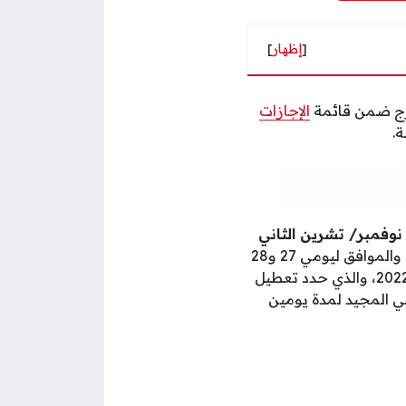
[
إظهار
]
درج ضمن قائمة
الإجازات
.
 نوفمبر/ تشرين الثاني
، والموافق ليومي 27 و28
وذلك بموجب المرسوم السلطاني ذو رقم 88 لسنة 2022، والذي حدد تعطيل
ني المجيد لمدة يومين