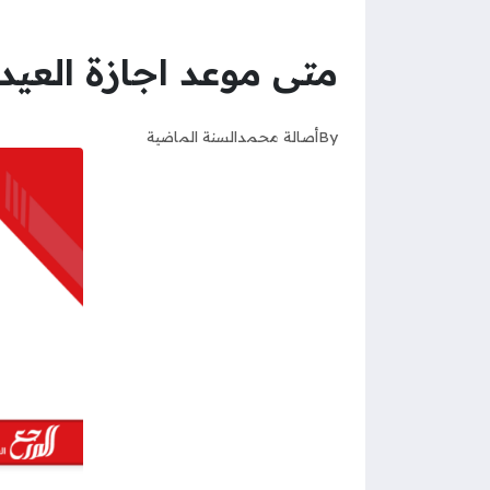
متى موعد اجازة العي
By
أصالة محمد
السنة الماضية