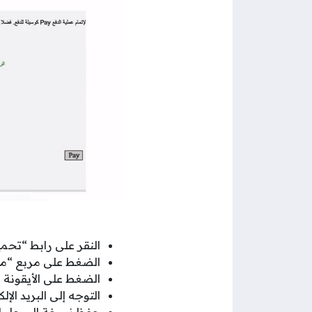
النقر على رابط “تحمي
الضغط على مربع “مو
الضغط على الأيقونة 
التوجه إلى البريد الإلكتروني
حفظ نسخة السجل الت