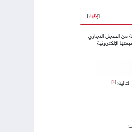
[
إظهار
]
ة من السجل التجاري
يغتها الإلكترونية
[1]
لتالية:
: