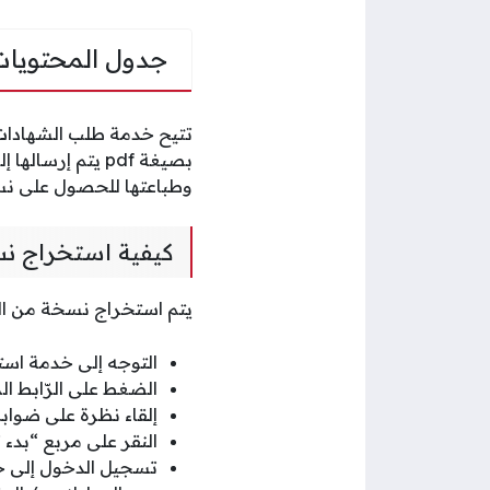
جدول المحتويات
تتيح خدمة طلب الشهادات
بصيغة pdf يتم إ
وطباعتها للحصول على نس
كيفية استخراج نس
يتم استخراج نسخة من السج
التوجه إلى خدمة اس
الضغط على الرّابط ا
إلقاء نظرة على ضوا
النقر على مربع “بدء
تسجيل الدخول إلى حس