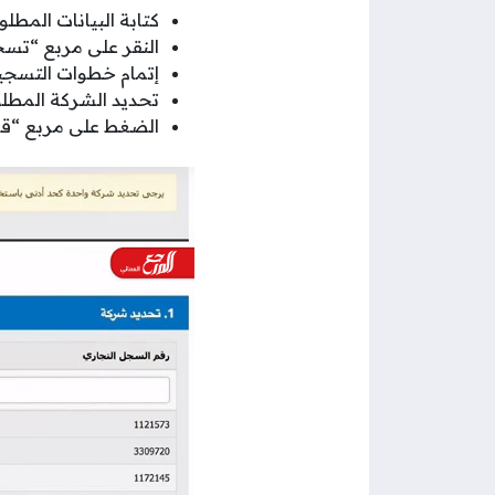
كتابة البيانات المط
النقر على مربع “تسج
إتمام خطوات التسجي
تحديد الشركة المطل
الضغط على مربع “قم 