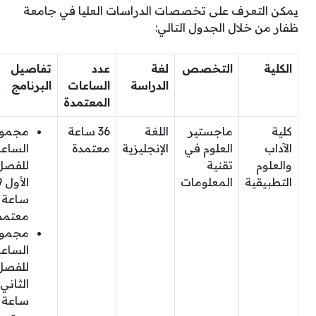
يمكن التعرف على تخصصات الدراسات العليا في جامعة
ظفار من خلال الجدول التالي:
الكلية
التخصص
لغة
عدد
تفاصيل
الدراسة
الساعات
البرنامج
المعتمدة
كلية
ماجستير
اللغة
36 ساعة
مجمو
الآداب
العلوم في
الإنجليزية
معتمدة
الساع
والعلوم
تقنية
للفصل
التطبيقية
المعلومات
الأ
ساعة
معتمد
مجمو
الساع
للفصل
ساعة