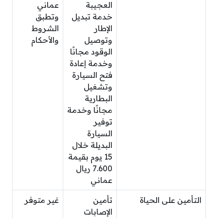
العجيبة
عماني
خدمة تبديل
وتطبق
الإطار
الشروط
وتوصيل
والأحكام
الوقود مجانًا
وخدمة إعادة
فتح السيارة
وتشغيل
البطارية
مجانًا وخدمة
توفير
السيارة
البديلة خلال
15 يوم بقيمة
7.600 ريال
عماني
التأمين على الحياة
تأمين
غير متوفر
الإصابات