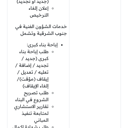
(جديد أو تجديد)
إعلان إلغاء
الترخيص
خدمات الشؤون الفنية في
جنوب الشرقية وتشمل
إباحة بناء كبرى:
طلب إباحة بناء
كبرى (جديد /
تجديد / إضافة /
تعليه / تعديل /
إيقاف (مؤقت)/
إلغاء الإيقاف)
طلب تصريح
الشروع في البناء
تقارير الاستشاري
لمتابعة تنفيذ
المباني
طلب شهادة إكمال