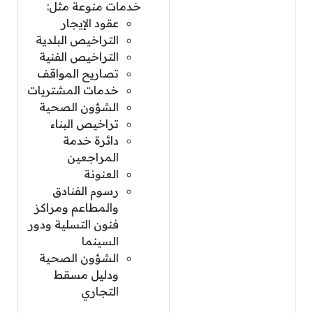
خدمات منوعة مثل:
عقود الإيجار
التراخيص البلدية
التراخيص الفنية
تصاريح المواقف
خدمات المشتريات
الشؤون الصحية
تراخيص البناء
دائرة خدمة
المراجعين
العنونة
رسوم الفنادق
والمطاعم ومراكز
فنون التسلية ودور
السينما
الشؤون الصحية
ودليل مسقط
التجاري