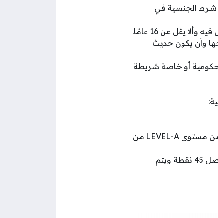
ن شرط الجنسية في
جها وأن يكون حديث
 حكومية أو خاصة شريطة
ة:
بالنسبة لحملة شهادة LEVEL-A) Level AS-A) : على الطلبة دراسة مادتين على الأقل من مستوى LEVEL-A من
بالنسبة لحملة شهادة دبلوم البكالوريا الدولية: (IBD) ألا تقل درجتهم عن 24 نقطة من أصل 45 نقطة ويتم