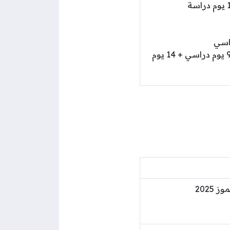
الصفوف من الخامس وحتى الثاني عشر 97 يوم دراسي + 14 يوم