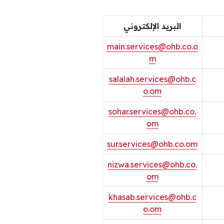
البريد الإلكتروني
main.services@ohb.co.o
m
salalah.services@ohb.c
o.om
sohar.services@ohb.co.
om
sur.services@ohb.co.om
nizwa.services@ohb.co.
om
khasab.services@ohb.c
o.om