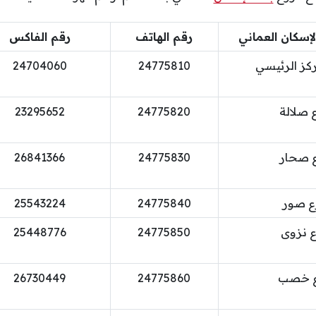
إسكان العماني
رقم الهاتف
رقم الفاكس
كز الرئيسي
24775810
24704060
 صلالة
24775820
23295652
 صحار
24775830
26841366
ع صور
24775840
25543224
 نزوى
24775850
25448776
 خصب
24775860
26730449