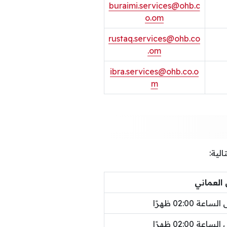
buraimi.services@ohb.c
o.om
rustaq.services@ohb.co
.om
ibra.services@ohb.co.o
m
لية:
العماني