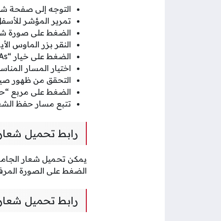
التوجه إلى صفحة شعا
تمرير المؤشر للأسفل
الضغط على صورة شعار
النقر بزر الماوس الأ
الضغط على خيار “Save Image As” من القائمة المنبثقة.
اختيار المسار المنا
التحقق من ظهور صيغة الشعار png ف
الضغط على مربع “ح
تتبع مسار حفظ الشع
رابط تحميل شعار ا
يمكن تحميل شعار الجامعة العربية ا
الضغط على الصورة المرفق
رابط تحميل شعار ا