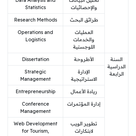
تحليل البيانات
Data Analysis and
والإحصائيات
Statistics
طرائق البحث
Research Methods
العمليات
Operations and
والخدمات
Logistics
اللوجستية
السنة
الأطروحة
Dissertation
الدراسية
الإدارة
Strategic
الرابعة
الاستراتيجية
Management
ريادة الأعمال
Entrepreneurship
إدارة المؤتمرات
Conference
Management
تطوير الويب
Web Development
لابتكارات
for Tourism,