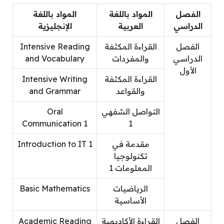
الفصل
المواد باللغة
المواد باللغة
الدراسي
العربية
الإنجليزية
الفصل
القراءة المكثفة
Intensive Reading
الدراسي
والمفردات
and Vocabulary
الأول
القراءة المكثفة
Intensive Writing
والقواعد
and Grammar
التواصل الشفهي
Oral
Communication 1
1
مقدمة في
Introduction to IT 1
تكنولوجيا
المعلومات 1
الرياضيات
Basic Mathematics
الأساسية
الفصل
القراءة الأكاديمية
Academic Reading