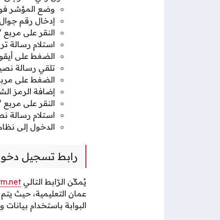
وضع المؤشر فوق 
إدخال رقم جوال 
النقر على مربع 
استلام رسالة ترح
الضغط على أيقون
تلقي رسالة نصية 
الضغط على مربع
إضافة الرمز الش
النقر على مربع 
استلام رسالة نص
الدخول إلى نظام ا
رابط تسجيل دخول و
يُمكّن الرّابط التالي
rm.net
عمان التعليمية، حيث يتم 
البوابة باستخدام بيانات ول