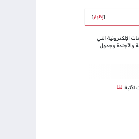
[
إظهار
]
ت الإلكترونية التي
ية والأجندة وجدول
[1]
الآتية: