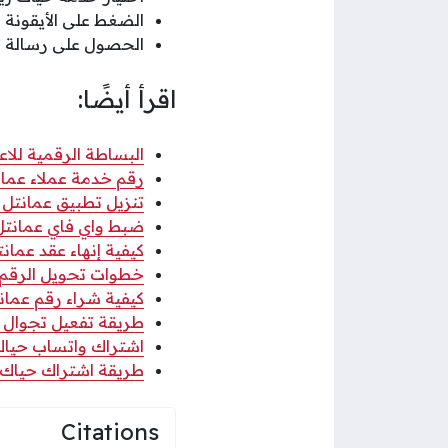
الضغط على الأيقونة ا
الحصول على رسالة تف
اقرأ أيضًا:
البساطة الرقمية للا
رقم خدمة عملاء عمانتل
تنزيل تطبيق عمانتل Omantel الجديد كلياً لجميع الأجهزة 2026
ضبط واي فاي عمانتل 5g وخطوات ضبط إعدادات الم
كيفية إنهاء عقد عمانتل 6
خطوات تحويل الرقم م
كيفية شراء رقم عما
طريقة تفعيل تجوال د
اشتراك واتساب حياك نص ريال، 
طريقة اشتراك حياك 6 ريال من عمانت
Citations