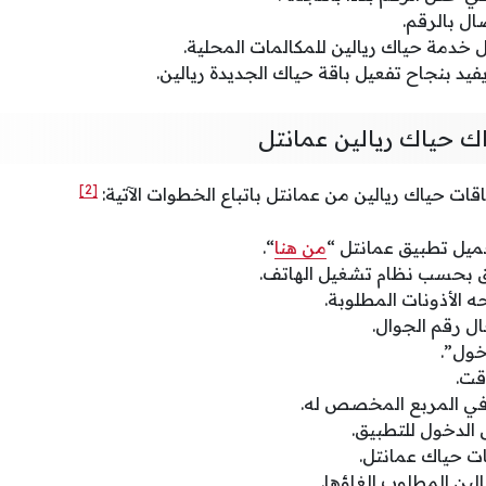
صال بالرقم.
يل خدمة حياك ريالين للمكالمات المحلية.
يد بنجاح تفعيل باقة حياك الجديدة ريالين.
اك حياك ريالين عمانتل
[2]
قات حياك ريالين من عمانتل باتباع الخطوات الآتية:
حميل تطبيق عمانتل “
من هنا
“.
ق بحسب نظام تشغيل الهاتف.
 الأذونات المطلوبة.
ل رقم الجوال.
ول”.
قت.
في المربع المخصص له.
الدخول للتطبيق.
ات حياك عمانتل.
لين المطلوب إلغاؤها.