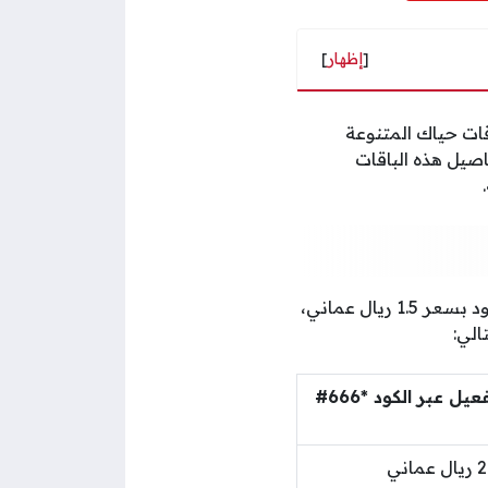
[
إظهار
]
قات حياك المتنوعة
صيل هذه الباقات
لا يوجد اشتراك حياك ريالين لا محدود من عمانتل، إنما هناك باقات تواصل اجتماعي لا محدود بسعر 1.5 ريال عماني،
يل عبر الكود *666#
ماني