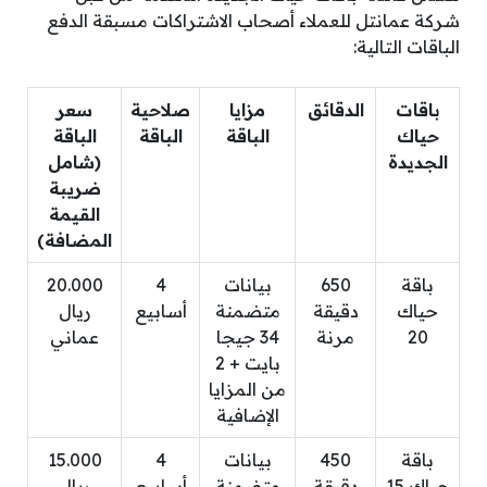
شركة عمانتل للعملاء أصحاب الاشتراكات مسبقة الدفع
الباقات التالية:
باقات
الدقائق
مزايا
صلاحية
سعر
حياك
الباقة
الباقة
الباقة
الجديدة
(شامل
ضريبة
القيمة
المضافة)
باقة
650
بيانات
4
20.000
حياك
دقيقة
متضمنة
أسابيع
ريال
20
مرنة
34 جيجا
عماني
بايت + 2
من المزايا
الإضافية
باقة
450
بيانات
4
15.000
حياك 15
دقيقة
متضمنة
أسابيع
ريال