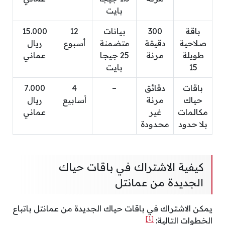
بايت
باقة
300
بيانات
12
15.000
صلاحية
دقيقة
متضمنة
أسبوع
ريال
طويلة
مرنة
25 جيجا
عماني
15
بايت
باقات
دقائق
–
4
7.000
حياك
مرنة
أسابيع
ريال
مكالمات
غير
عماني
بلا حدود
محدودة
كيفية الاشتراك في باقات حياك
الجديدة من عمانتل
يمكن الاشتراك في باقات حياك الجديدة من عمانتل باتباع
[1]
الخطوات التالية: