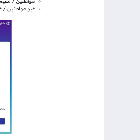
مواطنين / مقيم
غير مواطنين / غ