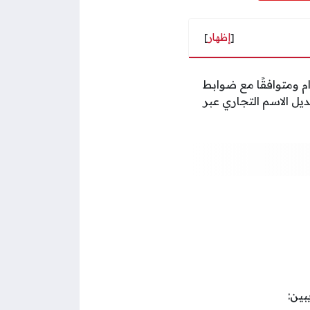
[
إظهار
]
م ومتوافقًا مع ضوابط
يل الاسم التجاري عبر
ين: