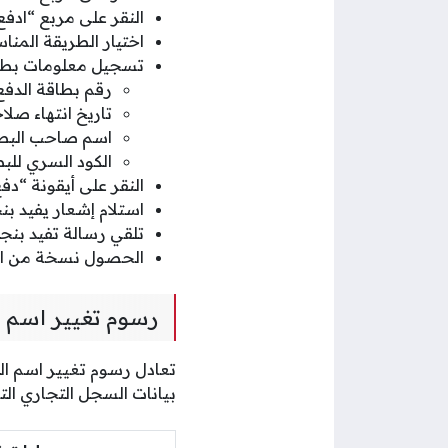
النقر على مربع “ادفع
اختيار الطريقة المنا
تسجيل معلومات بطاق
رقم بطاقة الدفع
تاريخ انتهاء صلاح
اسم صاحب البطا
الكود السري للبط
النقر على أيقونة “دفع، ay
استلام إشعار يفيد بن
تلقي رسالة تفيد بنج
الحصول نسخة من الس
رسوم تغيير اسم 
بيانات السجل التجاري الت