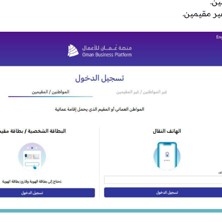
ين.
ير مقيمين.