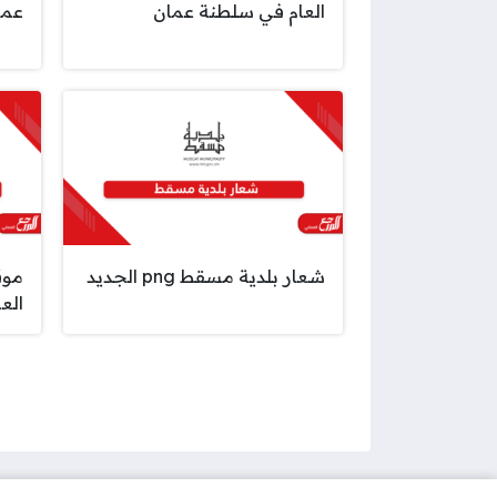
العام في سلطنة عمان
عما
شعار بلدية مسقط png الجديد
موق
الع
صفحات: